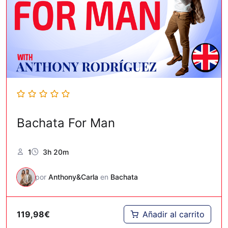
Bachata For Man
1
3h 20m
por
Anthony&Carla
en
Bachata
119,98
€
Añadir al carrito