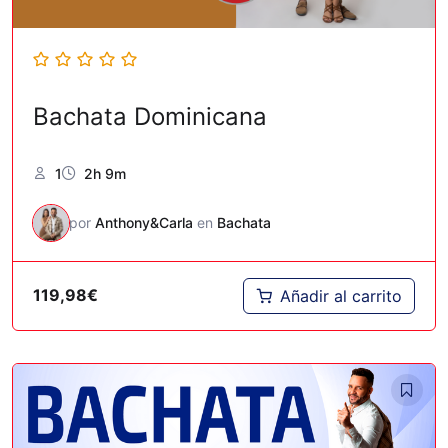
Bachata Dominicana
1
2h 9m
por
Anthony&Carla
en
Bachata
119,98
€
Añadir al carrito