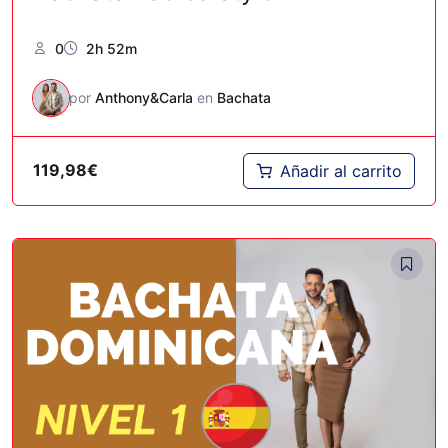
0
2h 52m
por
Anthony&Carla
en
Bachata
119,98
€
Añadir al carrito